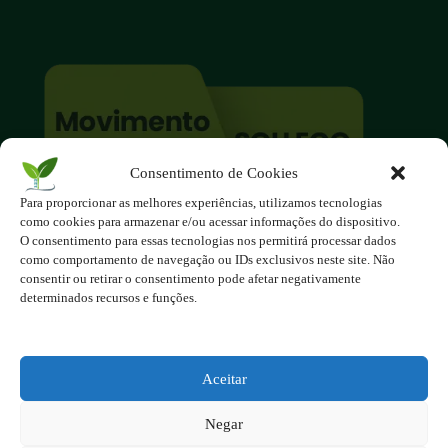
Consentimento de Cookies
Para proporcionar as melhores experiências, utilizamos tecnologias
O site é um movimento ambientalista!
como cookies para armazenar e/ou acessar informações do dispositivo.
Participe você também!
O consentimento para essas tecnologias nos permitirá processar dados
Podemos fazer muito
como comportamento de navegação ou IDs exclusivos neste site. Não
consentir ou retirar o consentimento pode afetar negativamente
se nos unirmos!
determinados recursos e funções.
Inscreva-se na Newsletter
Contato - contato@123ecos.com.br
Aceitar
Política de Privacidade
Negar
2025 - Todos os direitos reservados à 123ecos.com.br