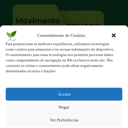
Consentimento de Cookies
Para proporcionar as melhores experiências, utilizamos tecnologias
O site é um movimento ambientalista!
como cookies para armazenar e/ou acessar informações do dispositivo.
Participe você também!
O consentimento para essas tecnologias nos permitirá processar dados
Podemos fazer muito
como comportamento de navegação ou IDs exclusivos neste site. Não
consentir ou retirar o consentimento pode afetar negativamente
se nos unirmos!
determinados recursos e funções.
Inscreva-se na Newsletter
Contato - contato@123ecos.com.br
Aceitar
Política de Privacidade
Negar
2025 - Todos os direitos reservados à 123ecos.com.br
Layout da home e rodapé criado por
Rita Studio
Ver Preferências