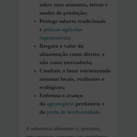
sobre suas sementes, terras e
modos de produção;
Protege saberes tradicionais
e
práticas agrícolas
regenerativas
;
Resgata o valor da
alimentação como direito, e
não como mercadoria;
Combate a fome estruturando
sistemas locais, resilientes e
ecológicos;
Enfrenta o avanço
do
agr
o
negócio
predatório e
da
perda de biodiversidade
.
A soberania alimentar é, portanto,
uma resposta concreta aos problemas