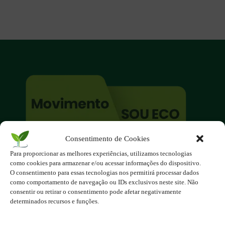
Consentimento de Cookies
O site é um movimento ambientalista!
Para proporcionar as melhores experiências, utilizamos tecnologias
Participe você também!
como cookies para armazenar e/ou acessar informações do dispositivo.
Podemos fazer muito
O consentimento para essas tecnologias nos permitirá processar dados
como comportamento de navegação ou IDs exclusivos neste site. Não
se nos unirmos!
consentir ou retirar o consentimento pode afetar negativamente
determinados recursos e funções.
Inscreva-se na Newsletter
Contato - contato@123ecos.com.br