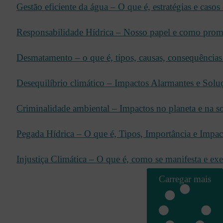
Gestão eficiente da água – O que é, estratégias e casos
Responsabilidade Hídrica – Nosso papel e como pro
Desmatamento – o que é, tipos, causas, consequências
Desequilíbrio climático – Impactos Alarmantes e Solu
Criminalidade ambiental – Impactos no planeta e na s
Pegada Hídrica – O que é, Tipos, Importância e Impac
Injustiça Climática – O que é, como se manifesta e e
Carregar mais