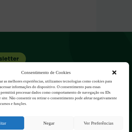
sletter
cos.com.br
Consentimento de Cookies
ar as melhores experiências, utilizamos tecnologias como cookies para
acessar informações do dispositivo. O consentimento para essas
s permitirá processar dados como comportamento de navegação ou IDs
e site. Não consentir ou retirar o consentimento pode afetar negativamente
dos à 123ecos.com.br
cursos e funções.
por
Rita Studio
itar
Negar
Ver Preferências