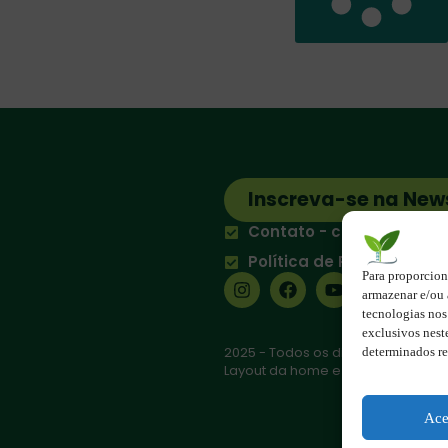
Inscreva-se na New
Contato - contato@123e
Política de Privacidade
Para proporcion
armazenar e/ou 
tecnologias no
exclusivos nest
2025 - Todos os direitos reserva
determinados re
Layout da home e rodapé criado 
Ace