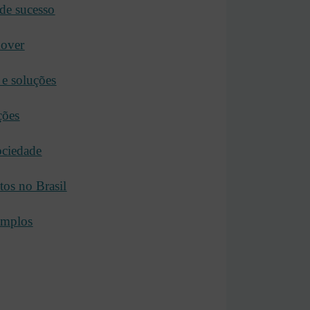
 de sucesso
mover
 e soluções
ções
ociedade
tos no Brasil
xemplos