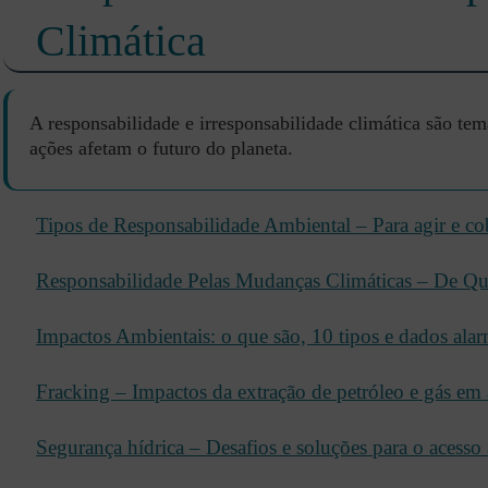
Climática
A responsabilidade e irresponsabilidade climática são te
ações afetam o futuro do planeta.
Tipos de Responsabilidade Ambiental – Para agir e co
Responsabilidade Pelas Mudanças Climáticas – De Qu
Impactos Ambientais: o que são, 10 tipos e dados alarm
Fracking – Impactos da extração de petróleo e gás em
Segurança hídrica – Desafios e soluções para o acesso