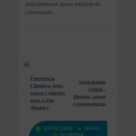
principalmente apoiar políticas de
conservação.
Emergência
Aquecimento
Climática: fatos,
Global –
causas e soluções
História, causas
para a crise
e consequências
climática
22/03/2025
INÍCIO
ECOPÉDIA