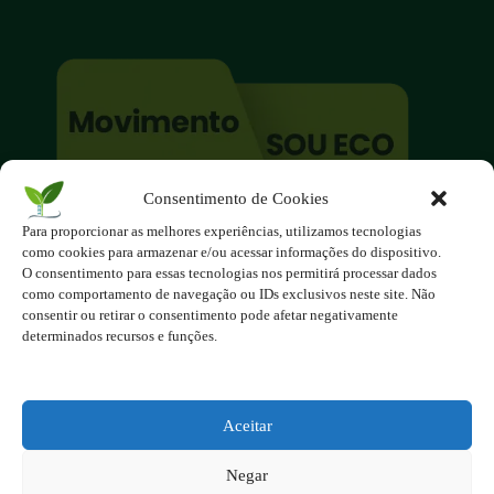
Consentimento de Cookies
O site é um movimento ambientalista!
Para proporcionar as melhores experiências, utilizamos tecnologias
Participe você também!
como cookies para armazenar e/ou acessar informações do dispositivo.
Podemos fazer muito
O consentimento para essas tecnologias nos permitirá processar dados
como comportamento de navegação ou IDs exclusivos neste site. Não
se nos unirmos!
consentir ou retirar o consentimento pode afetar negativamente
determinados recursos e funções.
Inscreva-se na Newsletter
Contato - contato@123ecos.com.br
Política de Privacidade
Aceitar
2025 - Todos os direitos reservados à
Negar
123ecos.com.br