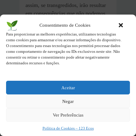
assim, se transgredidos, irão resultar
em consequências que não podemos
controlar nem prever totalmente.
Consentimento de Cookies
Para proporcionar as melhores experiências, utilizamos tecnologias
Portanto, é mais que urgente que
como cookies para armazenar e/ou acessar informações do dispositivo.
O consentimento para essas tecnologias nos permitirá processar dados
reavaliemos nossas prioridades e
como comportamento de navegação ou IDs exclusivos neste site. Não
tomemos medidas decisivas para
consentir ou retirar o consentimento pode afetar negativamente
respeitar e proteger os limites do
determinados recursos e funções.
nosso planeta. Caso contrário,
teremos de enfrentar as graves
consequências de nossa negligência e
Aceitar
auto interesse.
Negar
O tempo para a ação é agora. Então,
Ver Preferências
não podemos mais nos dar ao luxo de
Política de Cookies – 123 Ecos
adiar ou minimizar a urgência dessa