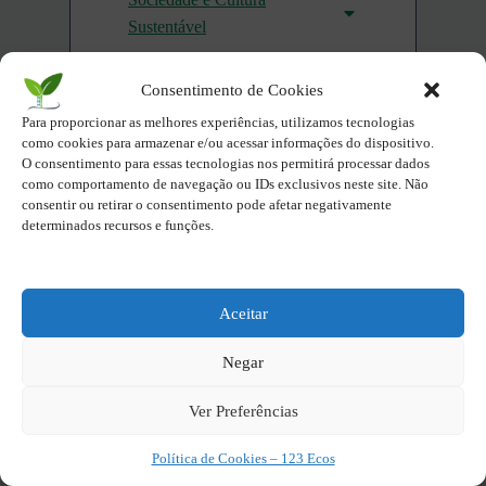
Sustentável
Parques Naturais do Brasil
Consentimento de Cookies
por Estados Brasileiros
Para proporcionar as melhores experiências, utilizamos tecnologias
como cookies para armazenar e/ou acessar informações do dispositivo.
Compartilhe - Seja Eco você
O consentimento para essas tecnologias nos permitirá processar dados
também!
como comportamento de navegação ou IDs exclusivos neste site. Não
consentir ou retirar o consentimento pode afetar negativamente
determinados recursos e funções.
X
Facebook
Twitter
LinkedIn
Aceitar
Negar
Pinterest
Ver Preferências
Deixe seu sentimento
Política de Cookies – 123 Ecos
Feliz
Normal
Triste