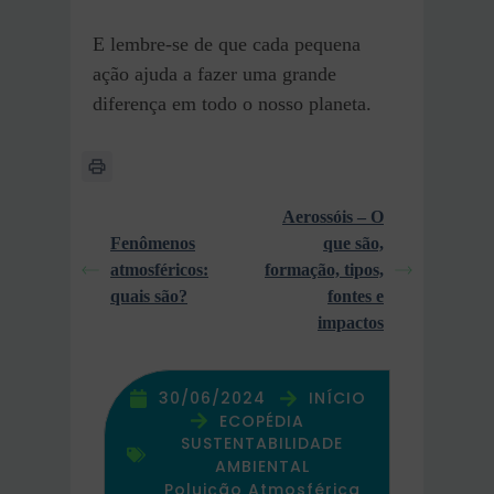
E lembre-se de que cada pequena
ação ajuda a fazer uma grande
diferença em todo o nosso planeta.
Aerossóis – O
Fenômenos
que são,
atmosféricos:
formação, tipos,
quais são?
fontes e
impactos
30/06/2024
INÍCIO
ECOPÉDIA
SUSTENTABILIDADE
AMBIENTAL
Poluição Atmosférica