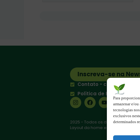
Inscreva-se na New
Contato - contato@123e
Política de Privacidade
Para proporcion
armazenar e/ou 
tecnologias no
exclusivos nest
2025 - Todos os direitos reserva
determinados re
Layout da home e rodapé criado 