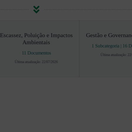
Escassez, Poluição e Impactos
Gestão e Governan
Ambientais
1 Subcategoria
|
16 D
11 Documentos
Última atualização: 22
Última atualização: 22/07/2026