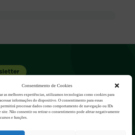
sletter
cos.com.br
Consentimento de Cookies
ar as melhores experiências, utilizamos tecnologias como cookies para
acessar informações do dispositivo. O consentimento para essas
s permitirá processar dados como comportamento de navegação ou IDs
e site. Não consentir ou retirar o consentimento pode afetar negativamente
dos à 123ecos.com.br
cursos e funções.
por
Rita Studio