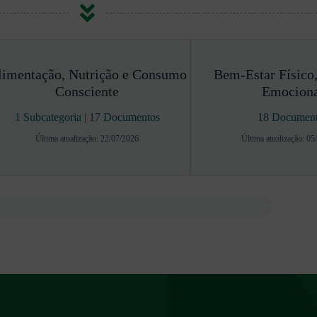
limentação, Nutrição e Consumo
Bem-Estar Físico
Consciente
Emocion
1 Subcategoria
|
17 Documentos
18 Documen
Última atualização: 22/07/2026
Última atualização: 05