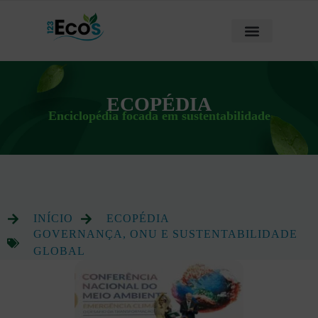
ECOPÉDIA
Enciclopédia focada em sustentabilidade
INÍCIO
ECOPÉDIA
GOVERNANÇA, ONU E SUSTENTABILIDADE
GLOBAL