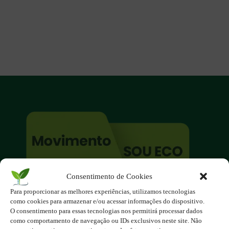
Consentimento de Cookies
O site é um movimento ambientalista!
Para proporcionar as melhores experiências, utilizamos tecnologias
Participe você também!
como cookies para armazenar e/ou acessar informações do dispositivo.
Podemos fazer muito
O consentimento para essas tecnologias nos permitirá processar dados
como comportamento de navegação ou IDs exclusivos neste site. Não
se nos unirmos!