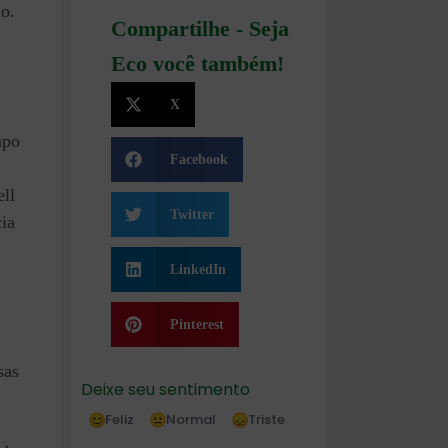
o.
Compartilhe - Seja
Eco você também!
X
mpo
Facebook
ll
Twitter
ia
LinkedIn
Pinterest
sas
Deixe seu sentimento
Feliz
Normal
Triste