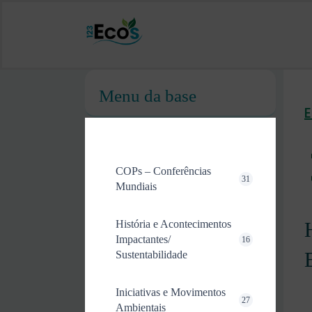
Menu da base
COPs – Conferências
31
Mundiais
História e Acontecimentos
Impactantes/
16
Sustentabilidade
Iniciativas e Movimentos
27
Ambientais