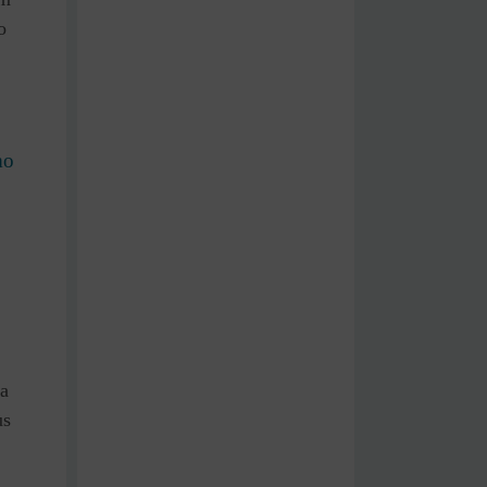
o
mo
ca
us