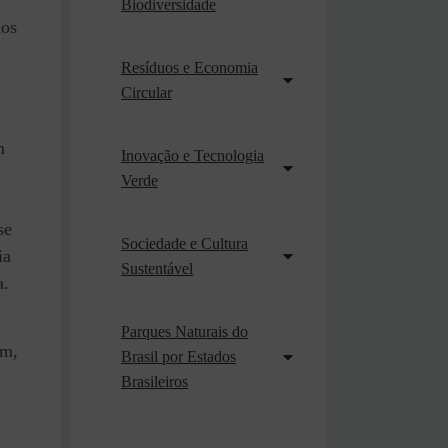
Biodiversidade
mos
Resíduos e Economia
Circular
m
Inovação e Tecnologia
Verde
se
Sociedade e Cultura
ia
Sustentável
a.
Parques Naturais do
im,
Brasil por Estados
Brasileiros