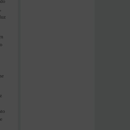
ndo
,
luz
am
o
me
z
ato
de