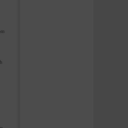
com
h
em