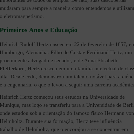
importantes de todos os tempos. De fato, suas descobertas
mudaram para sempre a maneira como entendemos e utiliza
o eletromagnetismo.
Primeiros Anos e Educação
Heinrich Rudolf Hertz nasceu em 22 de fevereiro de 1857, e
Hamburgo, Alemanha. Filho de Gustav Ferdinand Hertz, um
proeminente advogado e senador, e de Anna Elisabeth
Pfefferkorn, Hertz cresceu em uma família intelectual de clas
alta. Desde cedo, demonstrou um talento notável para a ciênc
e a engenharia, o que o levou a seguir uma carreira acadêmic
Heinrich Hertz começou seus estudos na Universidade de
Munique, mas logo se transferiu para a Universidade de Berl
onde estudou sob a orientação do famoso físico Hermann von
Helmholtz. Durante sua formação, Hertz teve influência
trabalho de Helmholtz, que o encorajou a se concentrar em