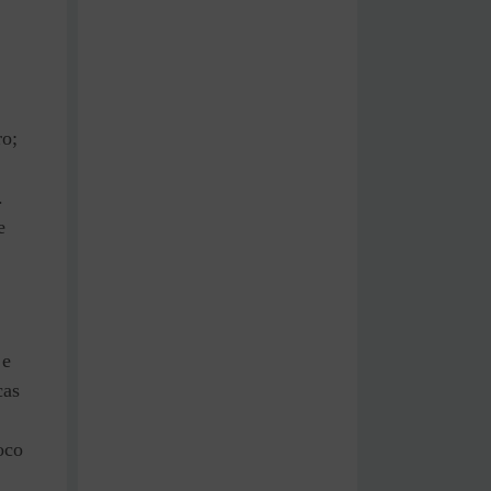
ro;
.
e
.
 e
cas
oco