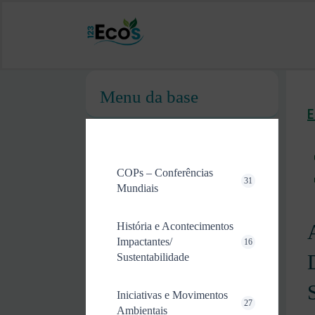
Menu da base
COPs – Conferências
31
Mundiais
História e Acontecimentos
Impactantes/
16
Sustentabilidade
Iniciativas e Movimentos
27
Ambientais