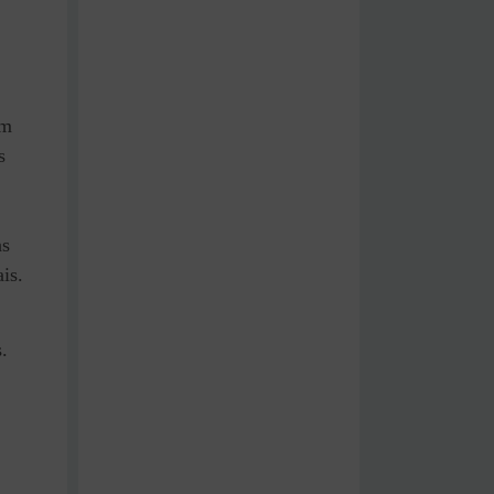
am
s
as
is.
.