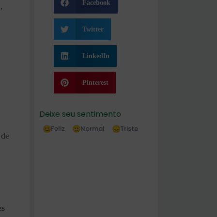
Facebook
,
Twitter
,
LinkedIn
Pinterest
Deixe seu sentimento
Feliz
Normal
Triste
 de
es