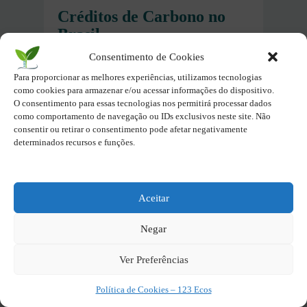
Créditos de Carbono no
Brasil
Consentimento de Cookies
Legislação brasileira
Para proporcionar as melhores experiências, utilizamos tecnologias
como cookies para armazenar e/ou acessar informações do dispositivo.
No contexto das ações climáticas
O consentimento para essas tecnologias nos permitirá processar dados
globais,
o Brasil possui um marco
como comportamento de navegação ou IDs exclusivos neste site. Não
regulatório consolidado para
consentir ou retirar o consentimento pode afetar negativamente
determinados recursos e funções.
créditos de carbono.
Além disso, o
país participa ativamente do
Mecanismo de Desenvolvimento
Aceitar
Limpo (MDL)
e adota
políticas
nacionais que incentivam projetos
Negar
voltados à redução de emissões.
Ver Preferências
Projetos de sucesso no Brasil
Política de Cookies – 123 Ecos
Entre as principais iniciativas,