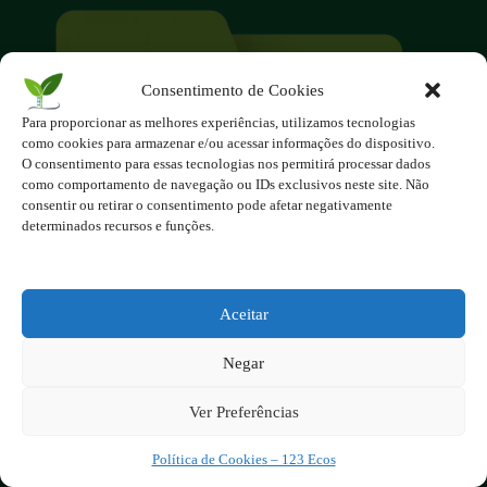
Consentimento de Cookies
Para proporcionar as melhores experiências, utilizamos tecnologias
como cookies para armazenar e/ou acessar informações do dispositivo.
O consentimento para essas tecnologias nos permitirá processar dados
O site é um movimento ambientalista!
como comportamento de navegação ou IDs exclusivos neste site. Não
Participe você também!
consentir ou retirar o consentimento pode afetar negativamente
Podemos fazer muito
determinados recursos e funções.
se nos unirmos!
Inscreva-se na Newsletter
Aceitar
Contato - contato@123ecos.com.br
Política de Privacidade
Negar
Ver Preferências
2025 - Todos os direitos reservados à
123ecos.com.br
Layout da home e rodapé criado por
Rita Studio
Política de Cookies – 123 Ecos