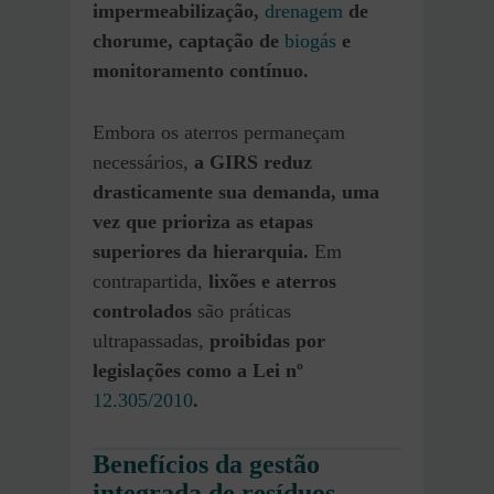
impermeabilização,
drenagem
de
chorume, captação de
biogás
e
monitoramento contínuo.
Embora os aterros permaneçam
necessários,
a GIRS reduz
drasticamente sua demanda, uma
vez que prioriza as etapas
superiores da hierarquia.
Em
contrapartida,
lixões e aterros
controlados
são práticas
ultrapassadas,
proibidas por
legislações como a Lei nº
12.305/2010
.
Benefícios da gestão
integrada de resíduos