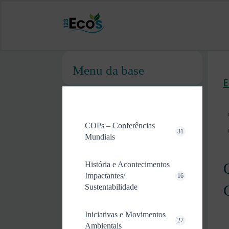
Menu da base
COPs – Conferências
31
Mundiais
História e Acontecimentos
Impactantes/
16
Sustentabilidade
Iniciativas e Movimentos
27
Ambientais