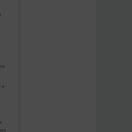
o
ara
 e
s
ses