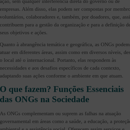
ação, sem qualquer interferência direta do governo ou de
empresas. Além disso, elas podem ser compostas por membro
voluntários, colaboradores e, também, por doadores, que, ass
contribuem para a gestão da organização e para a definição d
seus objetivos e ações.
Quanto à abrangência temática e geográfica, as ONGs podem
atuar em diferentes áreas, assim como em diversos níveis, de
o local até o internacional. Portanto, elas respondem às
necessidades e aos desafios específicos de cada contexto,
adaptando suas ações conforme o ambiente em que atuam.
O que fazem? Funções Essenciais
das ONGs na Sociedade
As ONGs complementam ou suprem as falhas na atuação
governamental em áreas como a saúde, a educação, a proteçã
ambiental e a assistência social. Oferecem assim serviços e