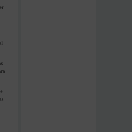
er
al
as
ara
de
as