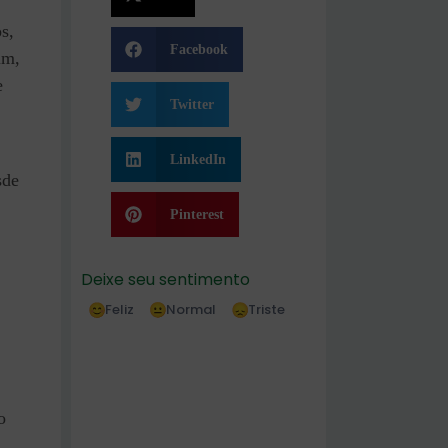
s,
Facebook
im,
e
Twitter
LinkedIn
sde
Pinterest
Deixe seu sentimento
Feliz
Normal
Triste
o