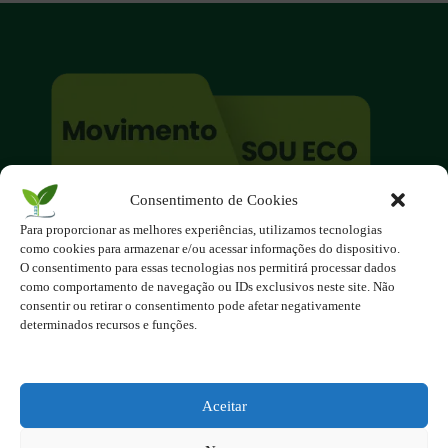
Consentimento de Cookies
O site é um movimento ambientalista!
Para proporcionar as melhores experiências, utilizamos tecnologias
Participe você também!
como cookies para armazenar e/ou acessar informações do dispositivo.
Podemos fazer muito
O consentimento para essas tecnologias nos permitirá processar dados
como comportamento de navegação ou IDs exclusivos neste site. Não
se nos unirmos!
consentir ou retirar o consentimento pode afetar negativamente
determinados recursos e funções.
Inscreva-se na Newsletter
Contato - contato@123ecos.com.br
Política de Privacidade
Aceitar