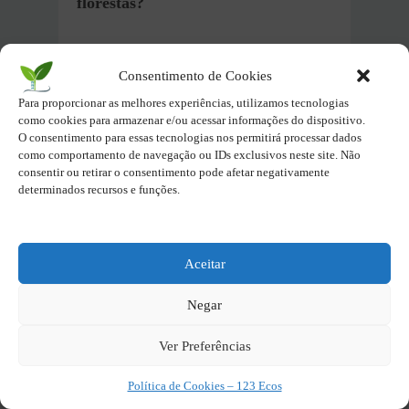
florestas?
A
agricultura sustentável
utiliza
técnicas que preservam o solo e
Consentimento de Cookies
evitam a necessidade de novas áreas
Para proporcionar as melhores experiências, utilizamos tecnologias
como cookies para armazenar e/ou acessar informações do dispositivo.
de plantio, reduzindo o
O consentimento para essas tecnologias nos permitirá processar dados
desmatamento
.
como comportamento de navegação ou IDs exclusivos neste site. Não
consentir ou retirar o consentimento pode afetar negativamente
determinados recursos e funções.
Impactos
Desmatamento
Aceitar
Ambientais no
no Brasil –
Litoral
causas, números
Negar
Brasileiro –
alarmantes e
Positivos e
impactos
Ver Preferências
Negativos
Política de Cookies – 123 Ecos