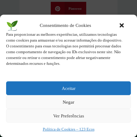
Pinterest
Consentimento de Cookies
Deixe seu sentimento
Para proporcionar as melhores experiências, utilizamos tecnologias
como cookies para armazenar e/ou acessar informações do dispositivo.
Feliz
Normal
Triste
O consentimento para essas tecnologias nos permitirá processar dados
como comportamento de navegação ou IDs exclusivos neste site. Não
consentir ou retirar o consentimento pode afetar negativamente
determinados recursos e funções.
Aceitar
Negar
Ver Preferências
O site é um movimento ambientalista!
Política de Cookies – 123 Ecos
Participe você também!