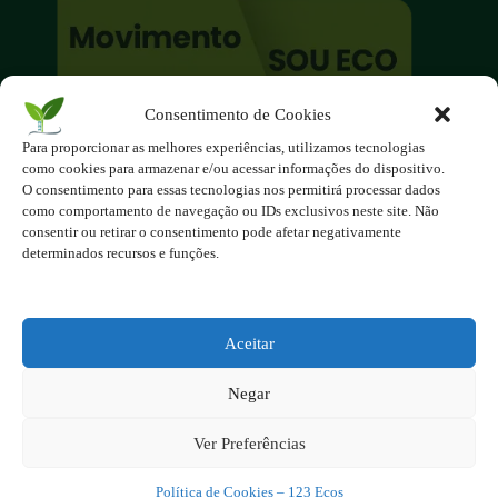
Consentimento de Cookies
O site é um movimento ambientalista!
Para proporcionar as melhores experiências, utilizamos tecnologias
Participe você também!
como cookies para armazenar e/ou acessar informações do dispositivo.
Podemos fazer muito
O consentimento para essas tecnologias nos permitirá processar dados
como comportamento de navegação ou IDs exclusivos neste site. Não
se nos unirmos!
consentir ou retirar o consentimento pode afetar negativamente
determinados recursos e funções.
Inscreva-se na Newsletter
Contato - contato@123ecos.com.br
Política de Privacidade
Aceitar
2025 - Todos os direitos reservados à
Negar
123ecos.com.br
Layout da home e rodapé criado por
Rita Studio
Ver Preferências
Política de Cookies – 123 Ecos