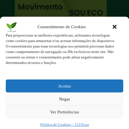
Consentimento de Cookies
O site é um movimento ambientalista!
Para proporcionar as melhores experiências, utilizamos tecnologias
Participe você também!
como cookies para armazenar e/ou acessar informações do dispositivo.
Podemos fazer muito
O consentimento para essas tecnologias nos permitirá processar dados
como comportamento de navegação ou IDs exclusivos neste site. Não
se nos unirmos!
consentir ou retirar o consentimento pode afetar negativamente
determinados recursos e funções.
Inscreva-se na Newsletter
Contato - contato@123ecos.com.br
Política de Privacidade
Aceitar
2025 - Todos os direitos reservados à
Negar
123ecos.com.br
Layout da home e rodapé criado por
Rita Studio
Ver Preferências
Política de Cookies – 123 Ecos