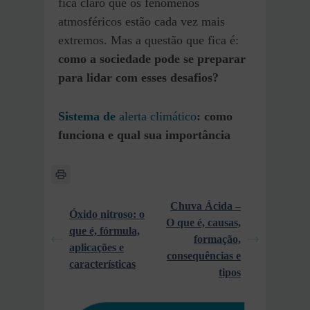
fica claro que os fenômenos
atmosféricos estão cada vez mais
extremos. Mas a questão que fica é:
como a sociedade pode se preparar
para lidar com esses desafios?
Sistema de
alerta climático
: como
funciona e qual sua importância
Chuva Ácida –
Óxido nitroso: o
O que é, causas,
que é, fórmula,
formação,
aplicações e
consequências e
características
tipos