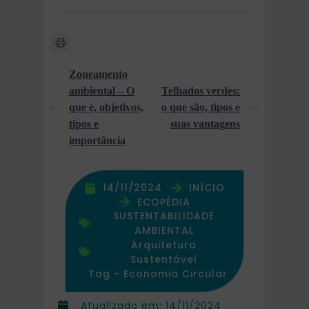
Zoneamento
ambiental – O
Telhados verdes:
que é, objetivos,
o que são, tipos e
tipos e
suas vantagens
importância
14/11/2024
INÍCIO
ECOPÉDIA
SUSTENTABILIDADE
AMBIENTAL
Arquitetura
Sustentável
Tag -
Economia Circular
Atualizado em:
14/11/2024