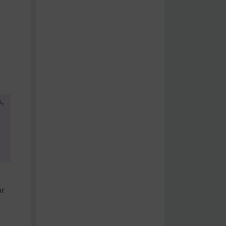
s,
ar