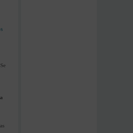
os
 Se
 a
as