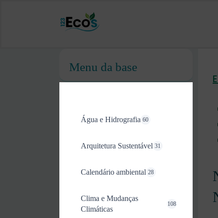
Menu da base
Água e Hidrografia
60
Arquitetura Sustentável
31
Calendário ambiental
28
Clima e Mudanças
108
Climáticas