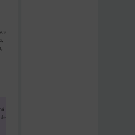
ses
a,
s,
há
 de