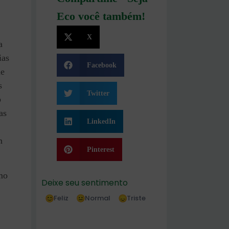
Eco você também!
X
a
ias
Facebook
de
s
Twitter
o
as
LinkedIn
m
Pinterest
mo
Deixe seu sentimento
Feliz
Normal
Triste