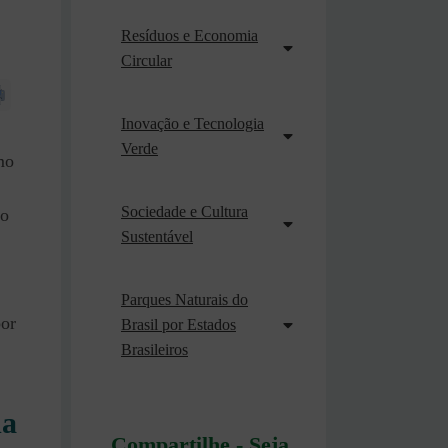
Resíduos e Economia
Circular
Inovação e Tecnologia
Verde
mo
Sociedade e Cultura
do
Sustentável
Parques Naturais do
por
Brasil por Estados
Brasileiros
da
Compartilhe - Seja