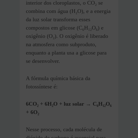
interior dos cloroplastos, o CO₂ se
combina com água (H₂O), e a energia
da luz solar transforma esses
compostos em glicose (C₆H₁₂O₆) e
oxigênio (O₂). O oxigênio é liberado
na atmosfera como subproduto,
enquanto a planta usa a glicose para
se desenvolver.
A fórmula química básica da
fotossíntese é:
6CO₂ + 6H₂O + luz solar → C₆H₁₂O₆
+ 6O₂
Nesse processo, cada molécula de
dióxido de carbono é essencial para