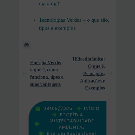
dia a dia!
Tecnologias Verdes – o que são,
tipos e exemplos
Hidrodinâmica:
Energia Verde:
O que é,
o que é, como
Princípios,
funciona, tipos e
Aplicações e
suas vantagens
Exemplos
08/09/2025
INÍCIO
ECOPÉDIA
SUSTENTABILIDADE
AMBIENTAL
Energia Sustentável