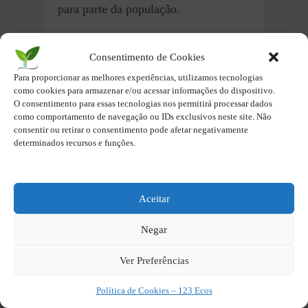
para parte da população.
Porém, temos algumas conquistas
Consentimento de Cookies
para comemorar. Nos últimos anos,
Para proporcionar as melhores experiências, utilizamos tecnologias
com iniciativas principalmente do
como cookies para armazenar e/ou acessar informações do dispositivo.
governo federal, foi possível levar
O consentimento para essas tecnologias nos permitirá processar dados
como comportamento de navegação ou IDs exclusivos neste site. Não
energia elétrica a lugares em que o
consentir ou retirar o consentimento pode afetar negativamente
acesso não existia. Com a
determinados recursos e funções.
implantação de placas de
energia solar
por programas públicos e seu
barateamento, muita gente que não
Aceitar
tinha acesso à energia elétrica agora
Negar
têm.
Ver Preferências
Oportunidades do Brasil
para Avançar no ODS 7 –
Política de Cookies – 123 Ecos
Energia Acessível e Limpa