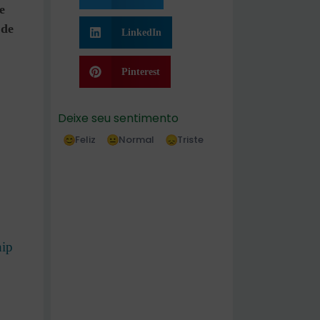
e
 de
LinkedIn
Pinterest
Deixe seu sentimento
Feliz
Normal
Triste
ip