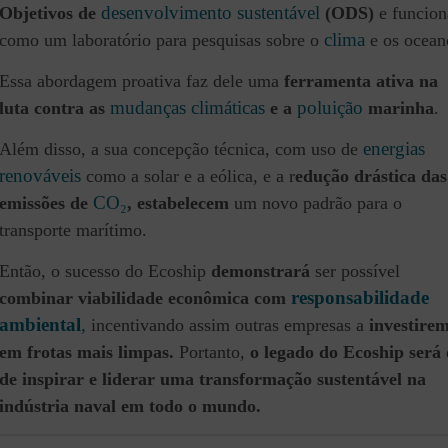
desenvolvimento sustentável
Objetivos de
(ODS)
e funcion
clima
como um laboratório para pesquisas sobre o
e os ocean
Essa abordagem proativa faz dele uma
ferramenta ativa na
mudanças climáticas
poluição
luta contra as
e a
marinha
.
energias
Além disso, a sua concepção técnica, com uso de
renováveis
como a solar e a eólica, e a r
edução drástica das
CO₂
emissões de
,
estabelecem
um novo padrão para o
transporte marítimo.
Então, o sucesso do Ecoship
demonstrará
ser possível
responsabilidade
combinar viabilidade econômica com
ambiental
,
incentivando assim outras empresas a
investire
em frotas mais limpas.
Portanto,
o legado do Ecoship será 
de inspirar e liderar uma transformação sustentável na
indústria naval em todo o mundo.