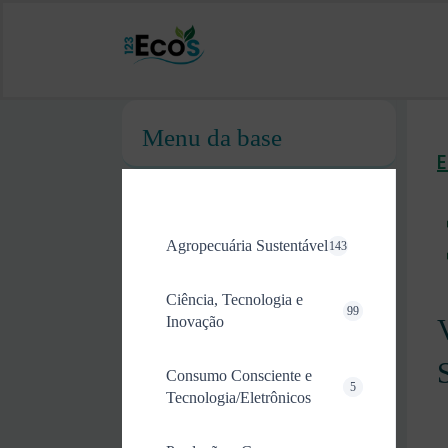
Menu da base
Agropecuária Sustentável
143
Ciência, Tecnologia e
99
Inovação
Consumo Consciente e
5
Tecnologia/Eletrônicos