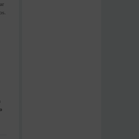
ar
os.
m
o