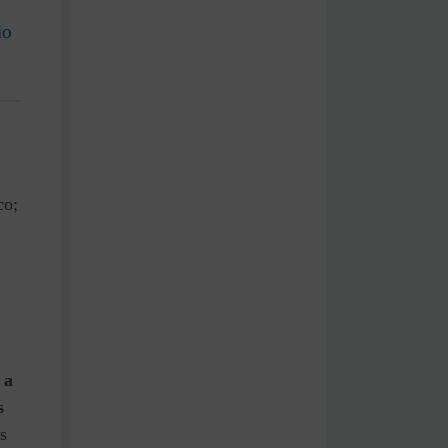
io
co;
 a
s
s