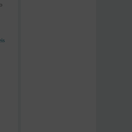
o
eis