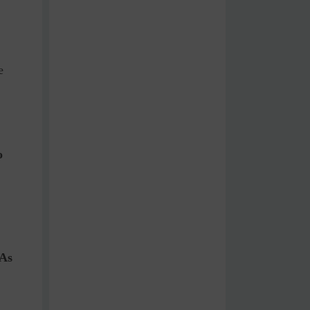
e
,
o
 As