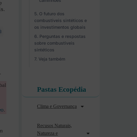
caminhões
e
s.
O futuro dos
combustíveis sintéticos e
os investimentos globais
Perguntas e respostas
sobre combustíveis
sintéticos
Veja também
.
bal
Pastas Ecopédia
Clima e Governança
eo
.
Recusos Naturais,
am
Natureza e