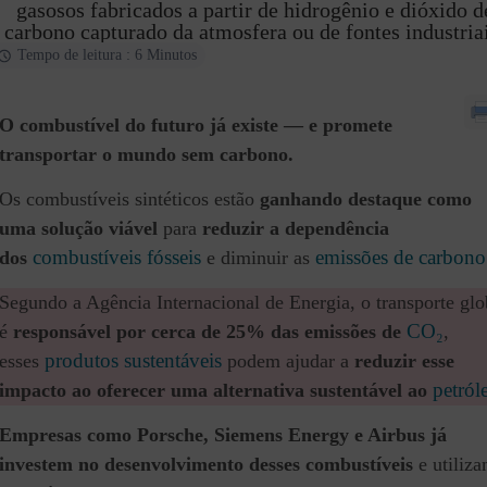
gasosos fabricados a partir de hidrogênio e dióxido d
carbono capturado da atmosfera ou de fontes industriai
Tempo de leitura : 6 Minutos
O combustível do futuro já existe — e promete
transportar o mundo sem carbono.
Os combustíveis sintéticos estão
ganhando destaque como
uma solução viável
para
reduzir a dependência
combustíveis fósseis
emissões de carbono
dos
e diminuir as
Segundo a Agência Internacional de Energia, o transporte glo
CO₂
é
responsável por cerca de 25% das emissões de
,
produtos sustentáveis
esses
podem ajudar a
reduzir esse
petról
impacto ao oferecer uma alternativa sustentável ao
Empresas como Porsche, Siemens Energy e Airbus já
investem no desenvolvimento desses combustíveis
e utiliz