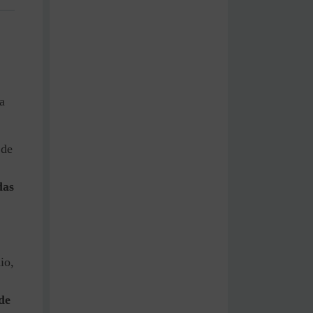
a
 de
das
io,
de