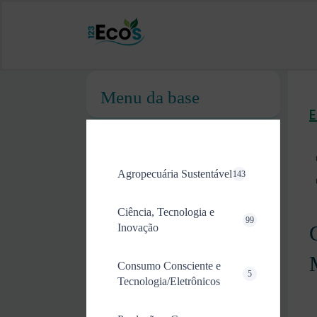
Menu da base
Agropecuária Sustentável
143
Ciência, Tecnologia e
99
Inovação
Consumo Consciente e
5
Tecnologia/Eletrônicos