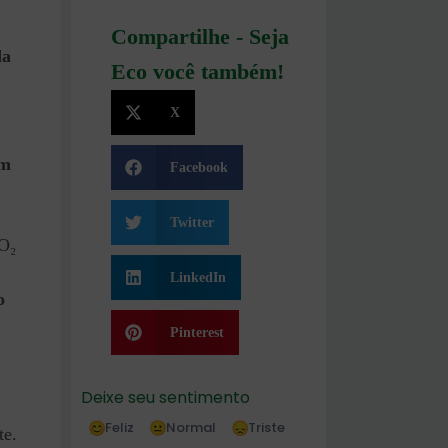
Compartilhe - Seja
da
Eco você também!
X
em
Facebook
Twitter
O₂
LinkedIn
o
Pinterest
Deixe seu sentimento
Feliz
Normal
Triste
te.