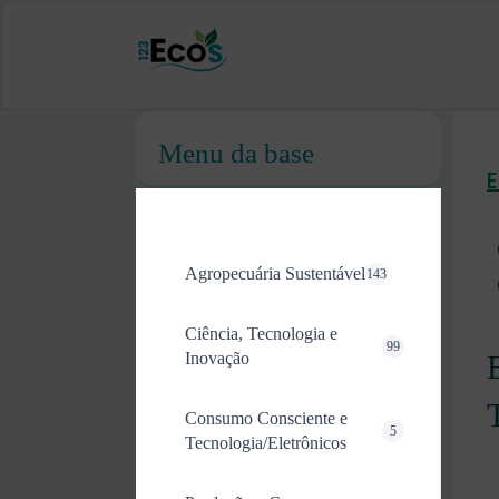
Menu da base
Agropecuária Sustentável
143
Ciência, Tecnologia e
99
Inovação
Consumo Consciente e
5
Tecnologia/Eletrônicos