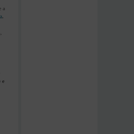
e a
a
.
,
e
 e