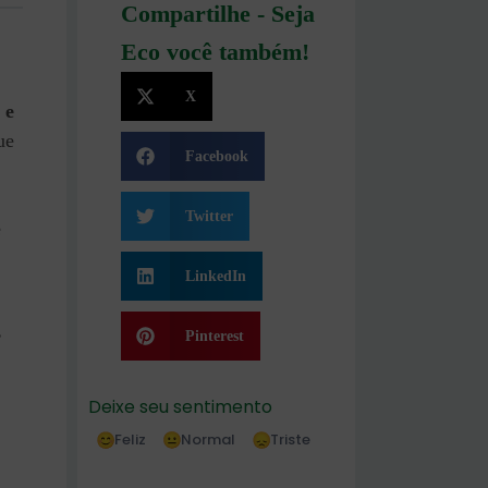
Compartilhe - Seja
Eco você também!
X
 e
ue
Facebook
Twitter
é
LinkedIn
s
Pinterest
Deixe seu sentimento
Feliz
Normal
Triste