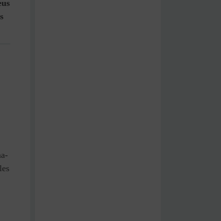
eus
s
na-
les