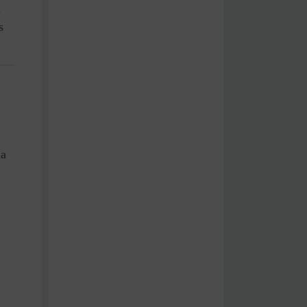
m
s
ia