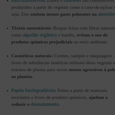
Biocombustíveis
biodiesel
:
Etanol e
são combustíveis
produzidos a partir de vegetais como a cana-de-açúcar 
atmosfer
soja. Eles
emitem menos gases poluentes na
Têxteis sustentáveis:
Roupas feitas com fibras naturais
algodão orgânico
como
e bambu,
evitam o uso de
produtos químicos prejudiciais
ao meio ambiente.
Cosméticos naturais:
Cremes, xampus e maquiagens
livres de substâncias sintéticas utilizam óleos vegetais 
extratos de plantas para serem
menos agressivos à pele
ao planeta.
Papéis biodegradáveis
:
Feitos a partir de materiais
reciclados e livres de produtos químicos,
ajudam a
desmatamento
reduzir o
.