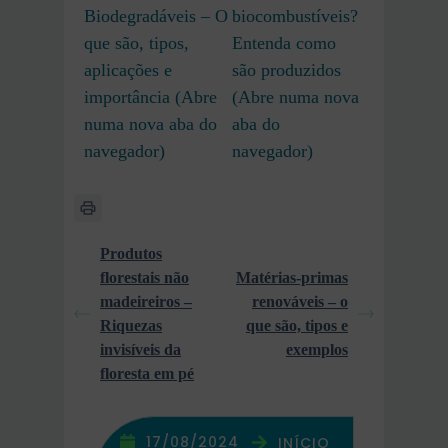
Biodegradáveis – O
biocombustíveis?
que são, tipos,
Entenda como
aplicações e
são produzidos
importância (Abre
(Abre numa nova
numa nova aba do
aba do
navegador)
navegador)
Produtos
florestais não
Matérias-primas
madeireiros –
renováveis – o
Riquezas
que são, tipos e
invisíveis da
exemplos
floresta em pé
17/08/2024
INÍCIO