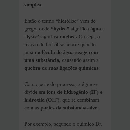
simples.
Então o termo “hidrólise” vem do
grego, onde
“hydro”
significa
água
e
“
lysis”
significa
quebra.
Ou seja, a
reação de hidrólise ocorre quando
uma
molécula de água reage com
uma substância,
causando assim a
quebra de suas ligações químicas
.
Como parte do processo, a água se
divide em
íons de hidrogênio (H⁺) e
hidroxila (OH⁻)
, que se combinam
com as
partes da substância-alvo.
Por exemplo, segundo o químico Dr.