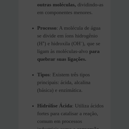
outras moléculas,
dividindo-as
em componentes menores.
Processo
: A molécula de água
se divide em íons hidrogênio
(H⁺) e hidroxila (OH⁻), que se
ligam às moléculas-alvo
para
quebrar suas ligações.
Tipos
: Existem três tipos
principais: ácida, alcalina
(básica) e enzimática.
Hidrólise Ácida
: Utiliza ácidos
fortes para catalisar a reação,
comum em processos
industriais como a
conversão