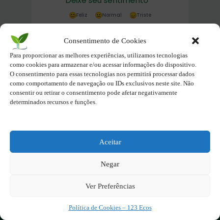
Deixe seu sentimento
Feliz
Normal
Triste
Consentimento de Cookies
Para proporcionar as melhores experiências, utilizamos tecnologias
como cookies para armazenar e/ou acessar informações do dispositivo.
O consentimento para essas tecnologias nos permitirá processar dados
como comportamento de navegação ou IDs exclusivos neste site. Não
consentir ou retirar o consentimento pode afetar negativamente
determinados recursos e funções.
Aceitar
O site é um movimento ambientalista!
Negar
Participe você também!
Podemos fazer muito
Ver Preferências
se nos unirmos!
Inscreva-se na Newsletter
Política de Cookies – 123 Ecos