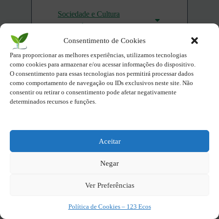
Sociedade e Cultura
Sustentável
Consentimento de Cookies
Parques Naturais do Brasil
Para proporcionar as melhores experiências, utilizamos tecnologias
por Estados Brasileiros
como cookies para armazenar e/ou acessar informações do dispositivo.
O consentimento para essas tecnologias nos permitirá processar dados
Compartilhe - Seja Eco você
como comportamento de navegação ou IDs exclusivos neste site. Não
consentir ou retirar o consentimento pode afetar negativamente
também!
determinados recursos e funções.
X
Facebook
Aceitar
Twitter
LinkedIn
Negar
Pinterest
Ver Preferências
Política de Cookies – 123 Ecos
Deixe seu sentimento