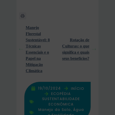
Manejo
Florestal
Sustentável: 8
Rotação de
Técnicas
Culturas: o que
Essenciais e o
significa e quais
Papel na
seus benefícios?
Mitigação
Climática
19/10/2024
INÍCIO
ECOPÉDIA
SUSTENTABILIDADE
ECONÔMICA
Manejo do Solo, Água