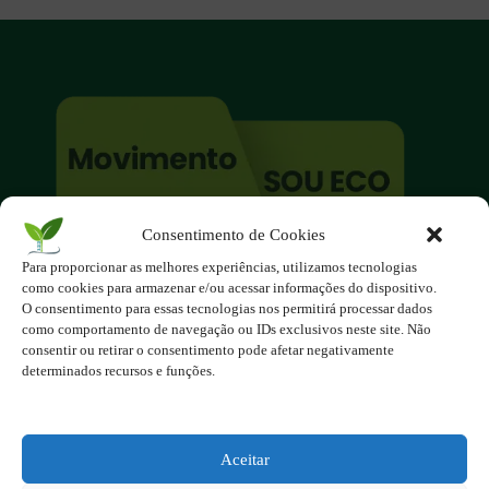
Consentimento de Cookies
O site é um movimento ambientalista!
Para proporcionar as melhores experiências, utilizamos tecnologias
Participe você também!
como cookies para armazenar e/ou acessar informações do dispositivo.
Podemos fazer muito
O consentimento para essas tecnologias nos permitirá processar dados
como comportamento de navegação ou IDs exclusivos neste site. Não
se nos unirmos!
consentir ou retirar o consentimento pode afetar negativamente
determinados recursos e funções.
Inscreva-se na Newsletter
Contato - contato@123ecos.com.br
Política de Privacidade
Aceitar