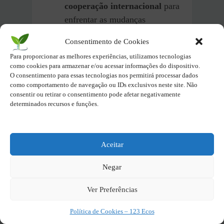
cooperação internacional
para
enfrentar as mudanças
climáticas de forma abrangente
Consentimento de Cookies
e eficaz.
Para proporcionar as melhores experiências, utilizamos tecnologias
como cookies para armazenar e/ou acessar informações do dispositivo.
Transferência de tecnologia:
O consentimento para essas tecnologias nos permitirá processar dados
como comportamento de navegação ou IDs exclusivos neste site. Não
Facilitar a
transferência de
consentir ou retirar o consentimento pode afetar negativamente
tecnologias limpas
e eficientes
determinados recursos e funções.
para países em
desenvolvimento, a preços
acessíveis.
Aceitar
Negar
Desenvolvimento de
capacidades:
Auxiliar países
Ver Preferências
em desenvolvimento a
desenvolver suas capacidades
Política de Cookies – 123 Ecos
para implementar políticas