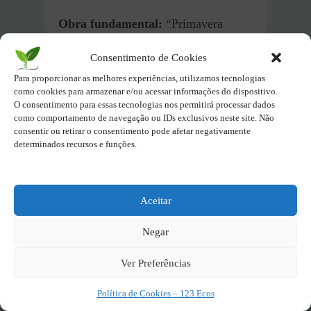
Obra fundamental:
“Primavera
Silenciosa” é considerado um dos
Consentimento de Cookies
livros mais importantes do século XX.
Para proporcionar as melhores experiências, utilizamos tecnologias
como cookies para armazenar e/ou acessar informações do dispositivo.
Inspiração para as futuras
O consentimento para essas tecnologias nos permitirá processar dados
gerações:
A obra da bióloga Rachel
como comportamento de navegação ou IDs exclusivos neste site. Não
consentir ou retirar o consentimento pode afetar negativamente
Carson continua a inspirar ativistas e
determinados recursos e funções.
defensores do meio ambiente.
Alerta para os desafios do futuro:
O
Aceitar
livro nos lembra da necessidade de
proteger o meio ambiente e buscar
Negar
soluções sustentáveis.
Ver Preferências
Primavera Silenciosa: Uma leitura
Política de Cookies – 123 Ecos
essencial para todos que se