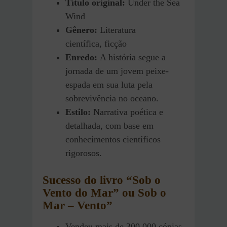
Título original:
Under the Sea
Wind
Gênero:
Literatura
científica, ficção
Enredo:
A história segue a
jornada de um jovem peixe-
espada em sua luta pela
sobrevivência no oceano.
Estilo:
Narrativa poética e
detalhada, com base em
conhecimentos científicos
rigorosos.
Sucesso do livro “Sob o
Vento do Mar”
ou Sob o
Mar – Vento”
Vendeu mais de 300.000 cópias