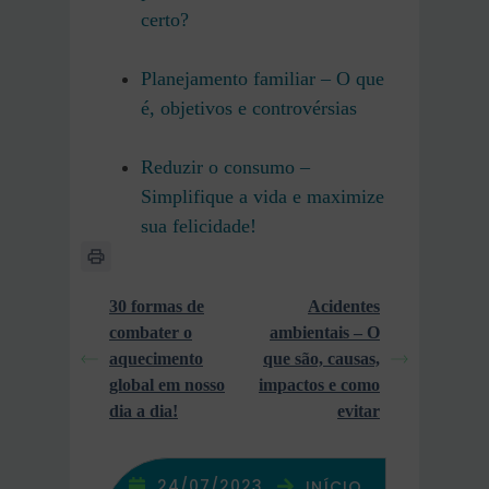
certo?
Planejamento familiar – O que
é, objetivos e controvérsias
Reduzir o consumo –
Simplifique a vida e maximize
sua felicidade!
30 formas de
Acidentes
combater o
ambientais – O
aquecimento
que são, causas,
global em nosso
impactos e como
dia a dia!
evitar
24/07/2023
INÍCIO