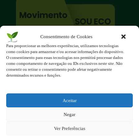
Consentimento de Cookies
O site é um movimento ambientalista!
Para proporcionar as melhores experiências, utilizamos tecnologias
Participe você também!
como cookies para armazenar e/ou acessar informações do dispositivo.
Podemos fazer muito
O consentimento para essas tecnologias nos permitirá processar dados
como comportamento de navegação ou IDs exclusivos neste site. Não
se nos unirmos!
consentir ou retirar o consentimento pode afetar negativamente
determinados recursos e funções.
Inscreva-se na Newsletter
Contato - contato@123ecos.com.br
Política de Privacidade
Aceitar
2025 - Todos os direitos reservados à
Negar
123ecos.com.br
Layout da home e rodapé criado por
Rita Studio
Ver Preferências