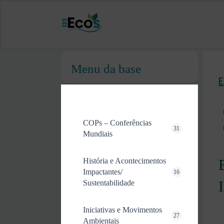
Menu da base
COPs – Conferências
31
Mundiais
História e Acontecimentos
Impactantes/
16
Sustentabilidade
Iniciativas e Movimentos
27
Ambientais