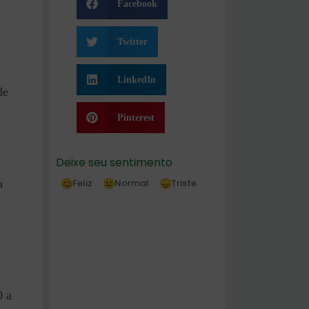
Facebook
Twitter
LinkedIn
de
Pinterest
Deixe seu sentimento
Feliz
Normal
Triste
a
0 a