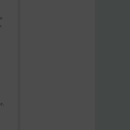
ão
o
te.