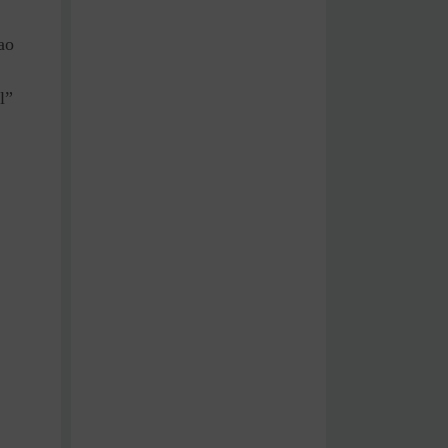
ao
l”