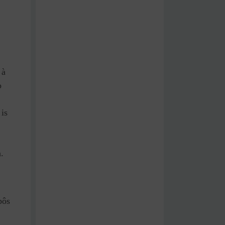
 à
o
 is
.
pôs