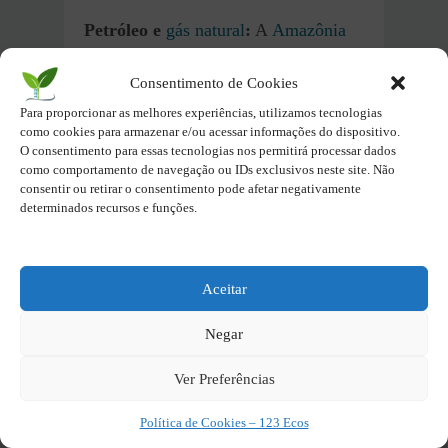
Petróleo e
gás natural
:
A
Amazônia
Azul
contém grandes reservas de
petróleo e
gás natural
, particularmente
Consentimento de Cookies
na camada pré-sal, que está localizada
Para proporcionar as melhores experiências, utilizamos tecnologias
como cookies para armazenar e/ou acessar informações do dispositivo.
sob espessas camadas de sal abaixo
O consentimento para essas tecnologias nos permitirá processar dados
do leito marinho. Essas reservas
são
como comportamento de navegação ou IDs exclusivos neste site. Não
consentir ou retirar o consentimento pode afetar negativamente
fundamentais para a economia
determinados recursos e funções.
brasileira, representando uma parte
significativa da produção nacional
de petróleo e gás.
O pré-sal é uma
Aceitar
das maiores descobertas de petróleo
das últimas décadas e tem um enorme
Negar
potencial para garantir a segurança
Ver Preferências
energética do Brasil.
Política de Cookies – 123 Ecos
Recursos Minerais
:
O fundo do mar