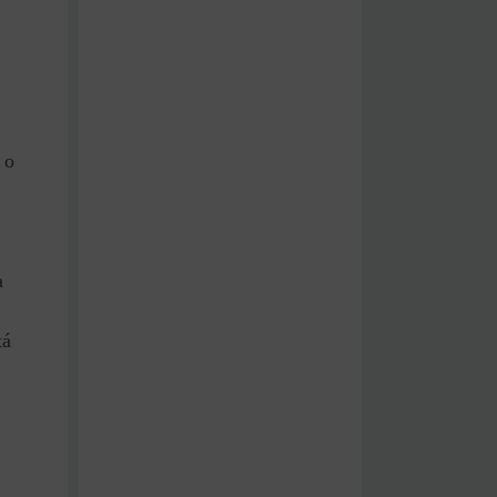
 o
a
tá