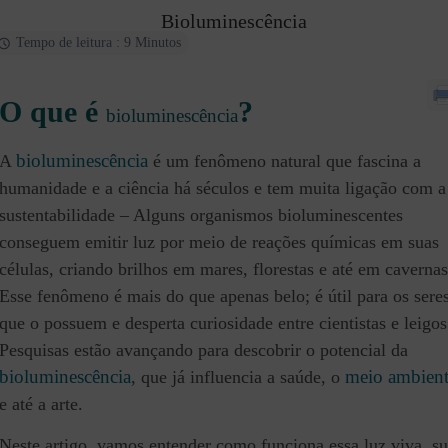
Bioluminescência
Tempo de leitura : 9 Minutos
O que é
?
bioluminescência
bioluminescência
A
é um fenômeno natural que fascina a
humanidade e a ciência há séculos e tem muita ligação com a
sustentabilidade – Alguns organismos bioluminescentes
conseguem emitir luz por meio de reações químicas em suas
células, criando brilhos em mares, florestas e até em cavernas
Esse fenômeno é mais do que apenas belo; é útil para os sere
que o possuem e desperta curiosidade entre cientistas e leigos
Pesquisas estão avançando para descobrir o potencial da
bioluminescência
meio ambien
, que já influencia a saúde, o
e até a arte.
Neste artigo, vamos entender como funciona essa luz viva, s