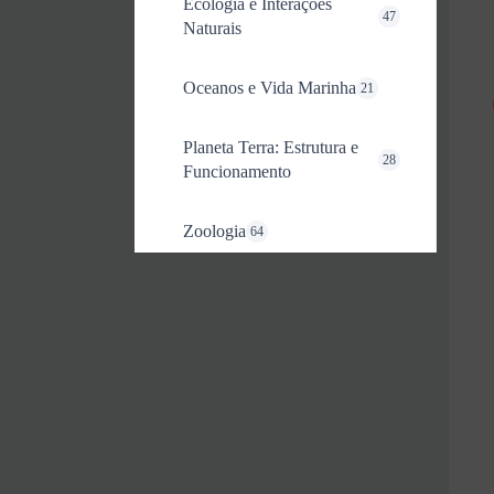
Ecologia e Interações
47
Naturais
Oceanos e Vida Marinha
21
Planeta Terra: Estrutura e
28
Funcionamento
Zoologia
64