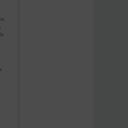
os.
,
ir
s