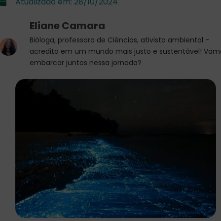
Atualizado em:
28/10/2024
Eliane Camara
Bióloga, professora de Ciências, ativista ambiental -
acredito em um mundo mais justo e sustentável! Vam
embarcar juntos nessa jornada?