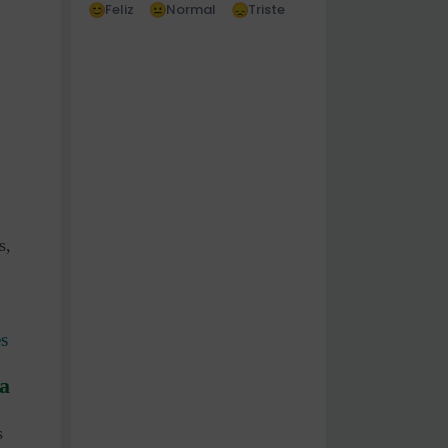
Feliz
Normal
Triste
,
s,
es
ia
s