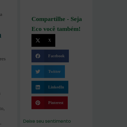
a
Compartilhe - Seja
Eco você também!
a
X
Facebook
res
Twitter
LinkedIn
m
Pinterest
to,
Deixe seu sentimento
-