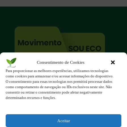
Consentimento de Cookies
O site é um movimento ambientalista!
Para proporcionar as melhores experiências, utilizamos tecnologias
Participe você também!
como cookies para armazenar e/ou acessar informações do dispositivo.
Podemos fazer muito
O consentimento para essas tecnologias nos permitirá processar dados
como comportamento de navegação ou IDs exclusivos neste site. Não
se nos unirmos!
consentir ou retirar o consentimento pode afetar negativamente
determinados recursos e funções.
Inscreva-se na Newsletter
Contato - contato@123ecos.com.br
Política de Privacidade
Aceitar