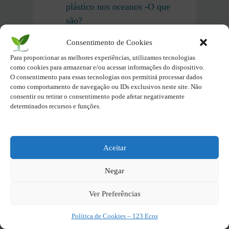
plástico nos oceanos -O que
são?
Consentimento de Cookies
Biologia Marinha – O que é,
Para proporcionar as melhores experiências, utilizamos tecnologias
importância, desafios e futuro
como cookies para armazenar e/ou acessar informações do dispositivo.
O consentimento para essas tecnologias nos permitirá processar dados
como comportamento de navegação ou IDs exclusivos neste site. Não
A destruição dos corais
consentir ou retirar o consentimento pode afetar negativamente
marinhos – consequência das
determinados recursos e funções.
mudanças climáticas
Reservas Marinhas do Brasil –
Aceitar
Unidades de conservação
Negar
Marinha
Ver Preferências
Conservação das Tartarugas
Marinhas: Por que é
Política de Cookies – 123 Ecos
importante?