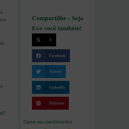
ça
Compartilhe - Seja
nos
Eco você também!
X
ado
Facebook
Twitter
do
LinkedIn
Pinterest
el?
Deixe seu sentimento