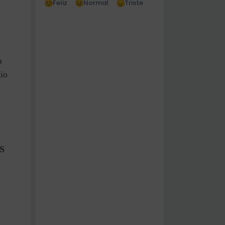
Feliz
Normal
Triste
a
nio
S
o