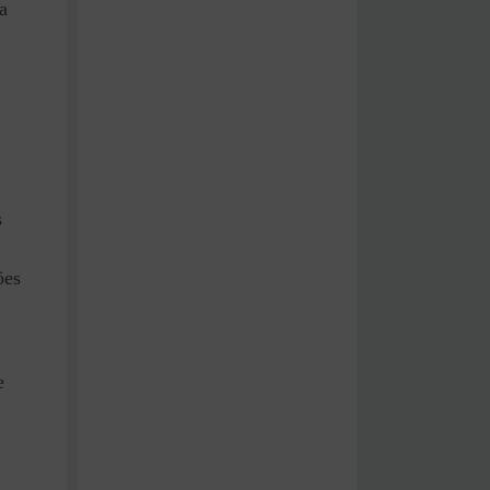
a
s
ões
e