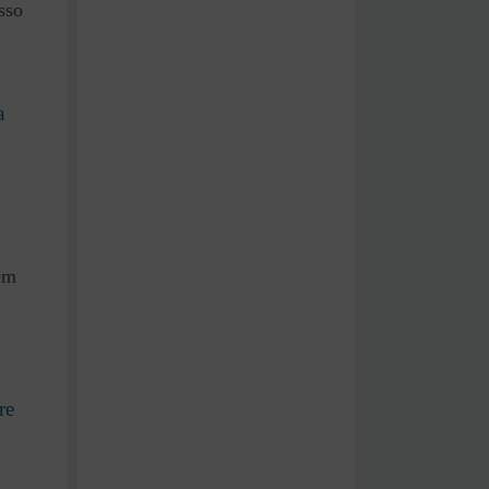
sso
a
em
re