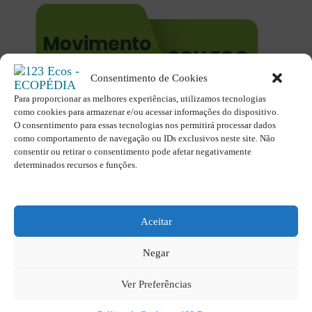
Consentimento de Cookies
Para proporcionar as melhores experiências, utilizamos tecnologias
O site é um movimento ambientalista!
como cookies para armazenar e/ou acessar informações do dispositivo.
Participe você também!
O consentimento para essas tecnologias nos permitirá processar dados
Podemos fazer muito
como comportamento de navegação ou IDs exclusivos neste site. Não
consentir ou retirar o consentimento pode afetar negativamente
se nos unirmos!
determinados recursos e funções.
Inscreva-se na Newsletter
Contato - contato@123ecos.com.br
Aceitar
Política de Privacidade
Negar
2025 - Todos os direitos reservados à
123ecos.com.br
Ver Preferências
Layout da home e rodapé criado por
Rita Studio