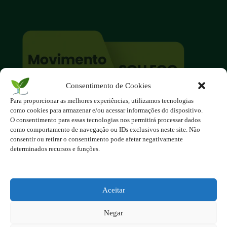
Consentimento de Cookies
Para proporcionar as melhores experiências, utilizamos tecnologias
O site é um movimento ambientalista!
como cookies para armazenar e/ou acessar informações do dispositivo.
Participe você também!
O consentimento para essas tecnologias nos permitirá processar dados
Podemos fazer muito
como comportamento de navegação ou IDs exclusivos neste site. Não
consentir ou retirar o consentimento pode afetar negativamente
se nos unirmos!
determinados recursos e funções.
Inscreva-se na Newsletter
Contato - contato@123ecos.com.br
Aceitar
Política de Privacidade
Negar
2025 - Todos os direitos reservados à 123ecos.com.br