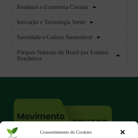
Resíduos e Economia Circular
Inovação e Tecnologia Verde
Sociedade e Cultura Sustentável
Parques Naturais do Brasil por Estados
Brasileiros
Consentimento de Cookies