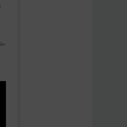
s
ção