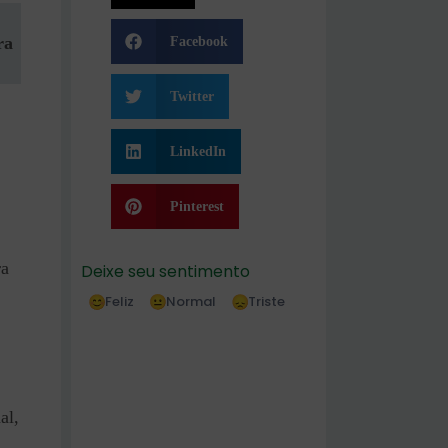
ra
Facebook
Twitter
LinkedIn
Pinterest
ra
Deixe seu sentimento
Feliz
Normal
Triste
al,