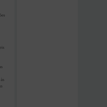
ões
eis
as
 às
an