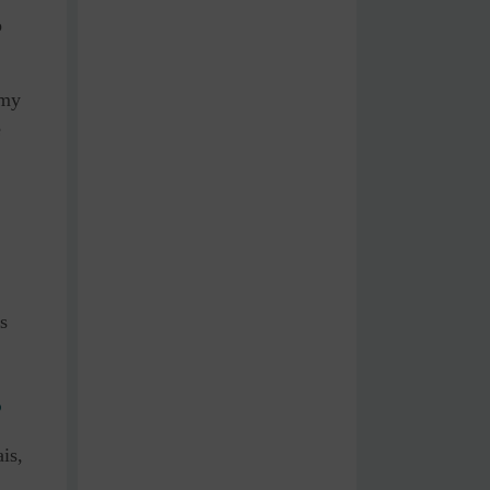
o
emy
e
s
s
is,