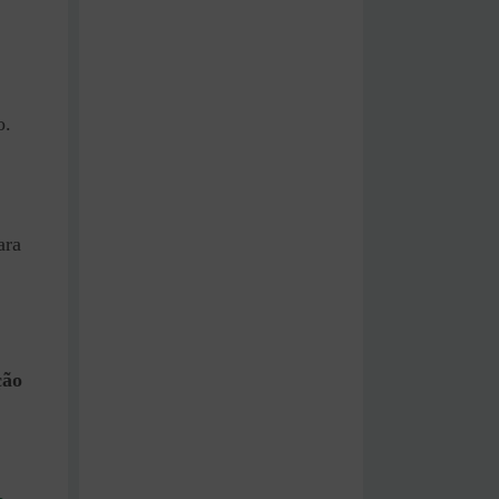
o.
ara
ção