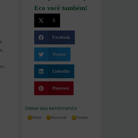
Eco você também!
X
Facebook
a
e,
Twitter
es.
LinkedIn
Pinterest
Deixe seu sentimento
Feliz
Normal
Triste