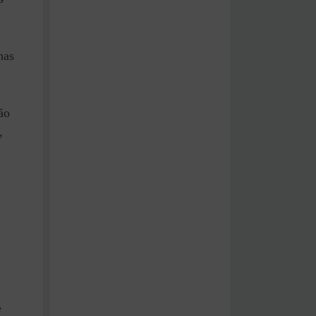
nas
ão
,
e