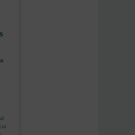
s
as
al
Lei
s